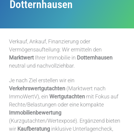
Dotternhausen
Verkauf, Ankauf, Finanzierung oder
Vermögensaufteilung: Wir ermitteln den
Marktwert
Ihrer Immobilie in
Dotternhausen
neutral und nachvollziehbar.
Je nach Ziel erstellen wir ein
Verkehrswertgutachten
(Marktwert nach
ImmoWertV), ein
Wertgutachten
mit Fokus auf
Rechte/Belastungen oder eine kompakte
Immobilienbewertung
(Kurzgutachten/Wertexposé). Ergänzend bieten
wir
Kaufberatung
inklusive Unterlagencheck,