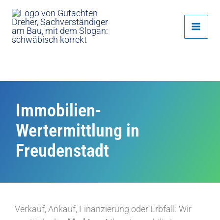
Zum
Inhalt
springen
Immobilien-
Wertermittlung in
Freudenstadt
Verkauf, Ankauf, Finanzierung oder Erbfall: Wir